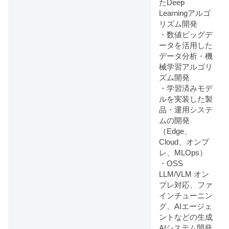
たDeep
Learningアルゴ
リズム開発
・数値ビッグデ
ータを活用した
データ分析・機
械学習アルゴリ
ズム開発
・学習済みモデ
ルを実装した製
品・運用システ
ムの開発
（Edge、
Cloud、オンプ
レ、MLOps）
・OSS
LLM/VLM オン
プレ対応、ファ
インチューニン
グ、AIエージェ
ントなどの生成
AIシステム開発