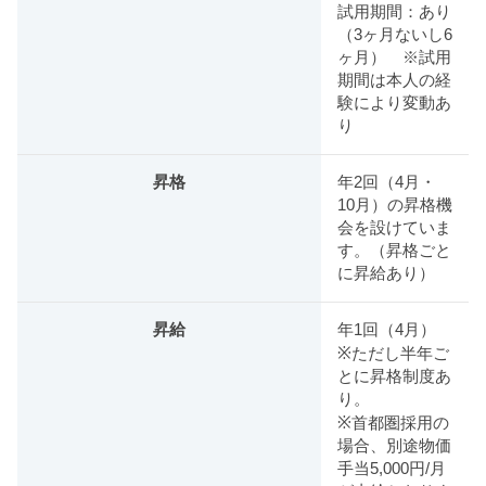
試用期間：あり
（3ヶ月ないし6
ヶ月） ※試用
期間は本人の経
験により変動あ
り
昇格
年2回（4月・
10月）の昇格機
会を設けていま
す。（昇格ごと
に昇給あり）
昇給
年1回（4月）
※ただし半年ご
とに昇格制度あ
り。
※首都圏採用の
場合、別途物価
手当5,000円/月