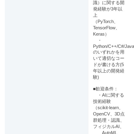
識）に関する開
発経験が3年以
上
（PyTorch、
TensorFlow、
Keras）
・
Python/C++/C#/Java
のいずれかを用
いて適切なコー
ドが書ける方(5
年以上の開発経
験)
■歓迎条件：
・AIに関する
技術経験
（scikit-learn、
OpenCV、3D点
群処理・認識、
フィジカルAI、
AutoML、