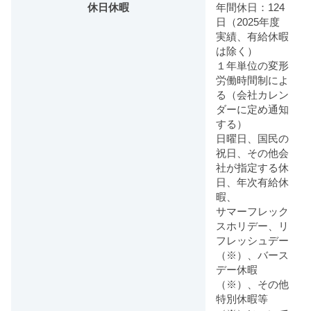
休日休暇
年間休日：124
日（2025年度
実績、有給休暇
は除く）
１年単位の変形
労働時間制によ
る（会社カレン
ダーに定め通知
する）
日曜日、国民の
祝日、その他会
社が指定する休
日、年次有給休
暇、
サマーフレック
スホリデー、リ
フレッシュデー
（※）、バース
デー休暇
（※）、その他
特別休暇等