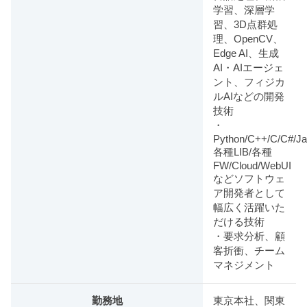
学習、深層学
習、3D点群処
理、OpenCV、
Edge AI、生成
AI・AIエージェ
ント、フィジカ
ルAIなどの開発
技術
・
Python/C++/C/C#/Ja
各種LIB/各種
FW/Cloud/WebUI
などソフトウェ
ア開発者として
幅広く活躍いた
だける技術
・要求分析、顧
客折衝、チーム
マネジメント
勤務地
東京本社、関東