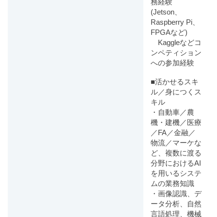
務経験
(Jetson、
Raspberry Pi、
FPGAなど)
Kaggleなどコ
ンペティション
への参加経験
■活かせるスキ
ル／身につくス
キル
・自動車／農
機・建機／医療
／FA／金融／
物流／マーケな
ど、複数に渡る
分野におけるAI
を用いるシステ
ムの業務知識
・画像認識、デ
ータ分析、自然
言語処理、機械