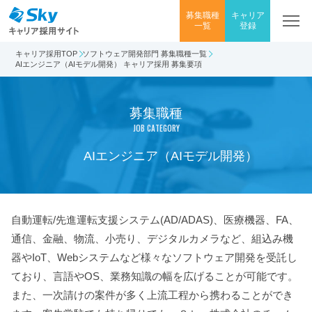
募集職種
キャリア
一覧
登録
キャリア採用TOP
ソフトウェア開発部門 募集職種一覧
AIエンジニア（AIモデル開発） キャリア採用 募集要項
募集職種
JOB CATEGORY
AIエンジニア（AIモデル開発）
自動運転/先進運転支援システム(AD/ADAS)、医療機器、FA、
通信、金融、物流、小売り、デジタルカメラなど、組込み機
器やIoT、Webシステムなど様々なソフトウェア開発を受託し
ており、言語やOS、業務知識の幅を広げることが可能です。
また、一次請けの案件が多く上流工程から携わることができ