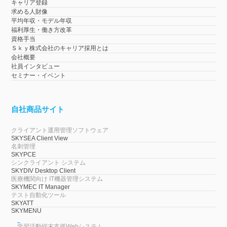
キャリア登録
求める人財像
平均年収・モデル年収
福利厚生・働き方改革
資格手当
Ｓｋｙ株式会社のキャリア採用とは
会社概要
社員インタビュー
セミナー・イベント
自社商品サイト
クライアント運用管理ソフトウェア
SKYSEA Client View
名刺管理
SKYPCE
シンクライアント システム
SKYDIV Desktop Client
医療機関向け IT機器管理システム
SKYMEC IT Manager
テスト自動化ツール
SKYATT
SKYMENU
学習活動端末支援Webシステム