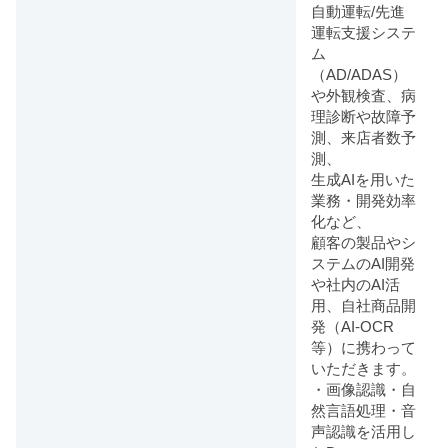
自動運転/先進
運転支援システ
ム
（AD/ADAS）
や外観検査、病
理診断や故障予
測、来店者数予
測、
生成AIを用いた
業務・開発効率
化など、
顧客の製品やシ
ステムのAI開発
や社内のAI活
用、自社商品開
発（AI-OCR
等）に携わって
いただきます。
・画像認識・自
然言語処理・音
声認識を活用し