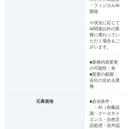
・フィジカルAI
開発
※状況に応じて
AI関連以外の業
務に携わってい
ただく場合もご
ざいます。
■業務内容変更
の可能性：有
■変更の範囲：
会社の定める業
務
応募資格
■必須条件：
・AI（画像認
識・データサイ
エンス・自然言
語処理・音声認