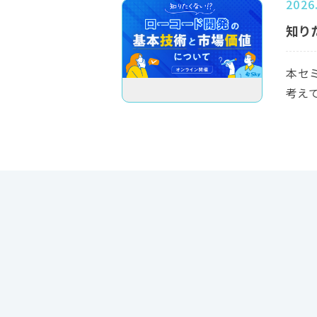
2026
知り
本セ
考え