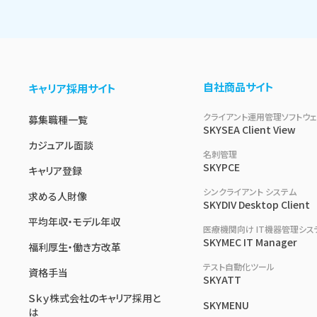
自社商品サイト
キャリア採用サイト
クライアント運用管理ソフトウ
募集職種一覧
SKYSEA Client View
カジュアル面談
名刺管理
SKYPCE
キャリア登録
シンクライアント システム
求める人財像
SKYDIV Desktop Client
平均年収・モデル年収
医療機関向け IT機器管理シス
SKYMEC IT Manager
福利厚生・働き方改革
テスト自動化ツール
資格手当
SKYATT
Ｓｋｙ株式会社のキャリア採用と
SKYMENU
は