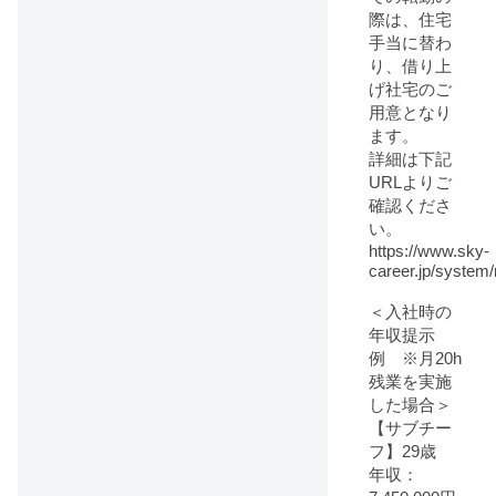
際は、住宅
手当に替わ
り、借り上
げ社宅のご
用意となり
ます。
詳細は下記
URLよりご
確認くださ
い。
https://www.sky-
career.jp/system
＜入社時の
年収提示
例 ※月20h
残業を実施
した場合＞
【サブチー
フ】29歳
年収：