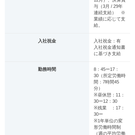
与（3月 / 29年
連続支給） ※
業績に応じて支
給。
入社祝金
入社祝金：有
入社祝金通知書
に基づき支給
勤務時間
8：45ー17：
30（所定労働時
間：7時間45
分）
※昼休憩：11：
30ー12：30
※残業 ：17：
30ー
※1年単位の変
形労働時間制
（週の平均労働