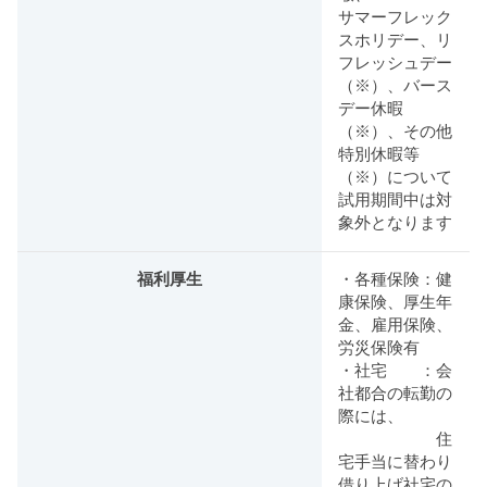
サマーフレック
スホリデー、リ
フレッシュデー
（※）、バース
デー休暇
（※）、その他
特別休暇等
（※）について
試用期間中は対
象外となります
福利厚生
・各種保険：健
康保険、厚生年
金、雇用保険、
労災保険有
・社宅 ：会
社都合の転勤の
際には、
住
宅手当に替わり
借り上げ社宅の