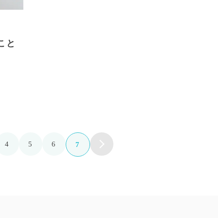
こと
。
4
5
6
7