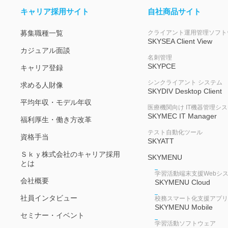
キャリア採用サイト
自社商品サイト
募集職種一覧
クライアント運用管理ソフト
SKYSEA Client View
カジュアル面談
名刺管理
SKYPCE
キャリア登録
シンクライアント システム
求める人財像
SKYDIV Desktop Client
平均年収・モデル年収
医療機関向け IT機器管理シ
SKYMEC IT Manager
福利厚生・働き方改革
テスト自動化ツール
資格手当
SKYATT
Ｓｋｙ株式会社のキャリア採用
SKYMENU
とは
学習活動端末支援Webシ
会社概要
SKYMENU Cloud
社員インタビュー
校務スマート化支援アプリ
SKYMENU Mobile
セミナー・イベント
学習活動ソフトウェア